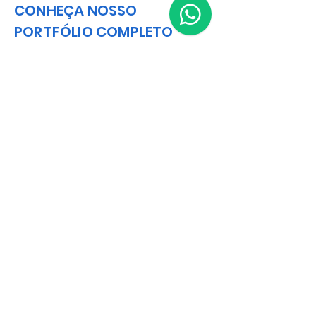
CONHEÇA NOSSO
PORTFÓLIO COMPLETO
Catalog
Matriz
R. Gerônimo Braga, 595
Lot. Industrial Machadinho
Americana - SP
CEP:
13478-713
+55 (19) 3276-3083
Filial RS