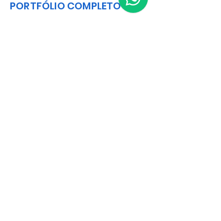
PORTFÓLIO COMPLETO
Catalog
Matriz
R. Gerônimo Braga, 595
Lot. Industrial Machadinho
Americana - SP
CEP:
13478-713
+55 (19) 3276-3083
Filial RS
Rua Arno Willy Laybauer, 175 - Bairro