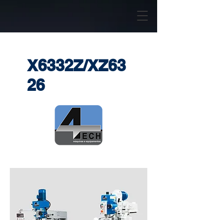
X6332Z/XZ63
26