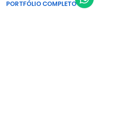
PORTFÓLIO COMPLETO
Catalog
Matriz
R. Gerônimo Braga, 595
Lot. Industrial Machadinho
Americana - SP
CEP:
13478-713
+55 (19) 3276-3083
Filial RS
Rua Arno Willy Laybauer, 175 - Bairro