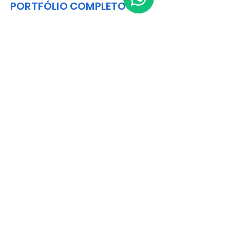
PORTFÓLIO COMPLETO
Catalog
Matriz
R. Gerônimo Braga, 595
Lot. Industrial Machadinho
Americana - SP
CEP:
13478-713
+55 (19) 3276-3083
Filial RS
Rua Arno Willy Laybauer, 175 - Bairro