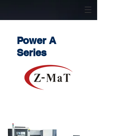
Power A
Series