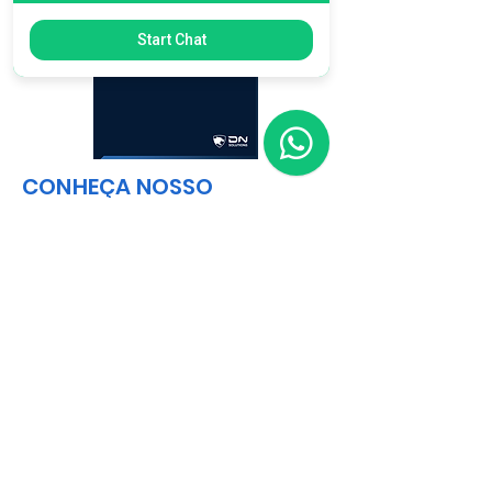
Start Chat
CONHEÇA NOSSO
PORTFÓLIO COMPLETO
Catalog
Matriz
R. Gerônimo Braga, 595
Lot. Industrial Machadinho
Americana - SP