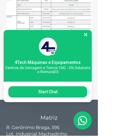
4Tech Máquinas e Equipamentos
Centros de Usinagem e Tornos CNC - DN Solutions
e NomuraDS
Start Chat
Matriz
R. Gerônimo Braga, 595
Lot. Industrial Machadinho