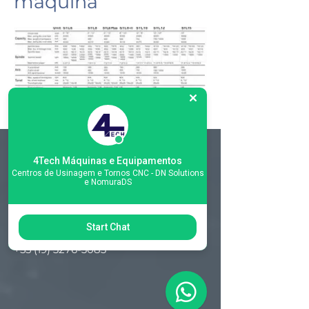
máquina
4Tech Máquinas e Equipamentos
Matriz
Centros de Usinagem e Tornos CNC - DN Solutions
e NomuraDS
R. Gerônimo Braga, 595
Lot. Industrial Machadinho
Americana - SP
Start Chat
CEP:
13478-713
+55 (19) 3276-3083