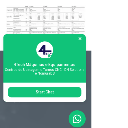
4Tech Máquinas e Equipamentos
Matriz
Centros de Usinagem e Tornos CNC - DN Solutions
e NomuraDS
R. Gerônimo Braga, 595
Lot. Industrial Machadinho
Americana - SP
Start Chat
CEP:
13478-713
+55 (19) 3276-3083