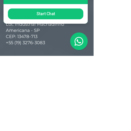
Matriz
Start Chat
R. Gerônimo Braga, 595
Lot. Industrial Machadinho
Americana - SP
CEP:
13478-713
+55 (19) 3276-3083
Filial RS
Rua Arno Willy Laybauer, 175 - Bairro
Charqueadas
Caxias do Sul - RS
CEP:
95112-483
+55 (54) 3196 1093