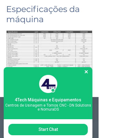
Especificações da
máquina
4Tech Máquinas e Equipamentos
Centros de Usinagem e Tornos CNC - DN Solutions
e NomuraDS
Matriz
R. Gerônimo Braga, 595
Start Chat
Lot. Industrial Machadinho
Americana - SP