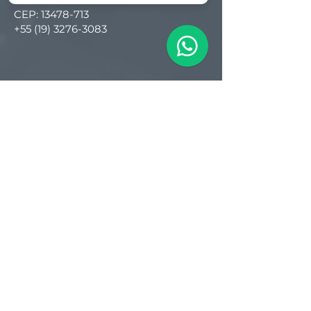
CEP:
13478-713
+55 (19) 3276-3083
Filial RS
Rua Arno Willy Laybauer, 175 - Bairro
Charqueadas
Caxias do Sul - RS
CEP:
95112-483
+55 (54) 3196 1093
Filial SC
R. Tenente Antônio João, 3870
Jardim Sofia
Joinville - SC