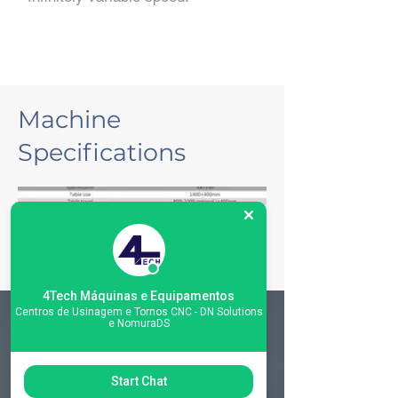
Machine
Specifications
4Tech Máquinas e Equipamentos
Centros de Usinagem e Tornos CNC - DN Solutions
e NomuraDS
Matriz
R. Gerônimo Braga, 595
Start Chat
Lot. Industrial Machadinho