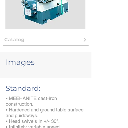
Catalog
Images
Standard:
• MEEHANITE cast-iron
construction.
• Hardened and ground table surface
and guideways.
• Head swivels in +/- 30°.
• Infinitely variable speed.