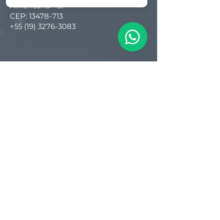
Americana - SP
CEP:
13478-713
+55 (19) 3276-3083
Filial RS
Rua Arno Willy Laybauer, 175 - Bairro
Charqueadas
Caxias do Sul - RS
CEP:
95112-483
+55 (54) 3196 1093
Filial SC
R. Tenente Antônio João, 3870
Jardim Sofia