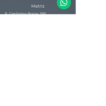
Matriz
R. Gerônimo Braga, 595
Lot. Industrial Machadinho
Americana - SP
CEP:
13478-713
+55 (19) 3276-3083
Filial RS
Rua Arno Willy Laybauer, 175 - Bairro
Charqueadas
Caxias do Sul - RS
CEP:
95112-483
+55 (54) 3196 1093