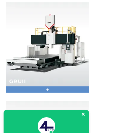
GRUII
+