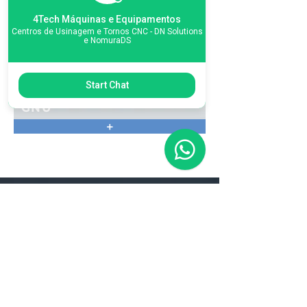
4Tech Máquinas e Equipamentos
Centros de Usinagem e Tornos CNC - DN Solutions
e NomuraDS
Start Chat
GNU
+
Matriz
R. Gerônimo Braga, 595
Lot. Industrial Machadinho
Americana - SP
CEP:
13478-713
+55 (19) 3276-3083