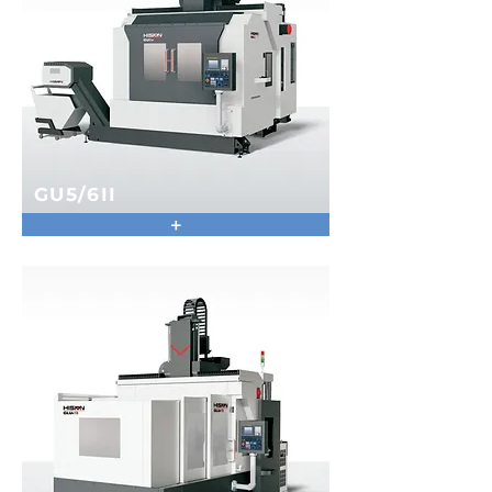
GU5/6II
+