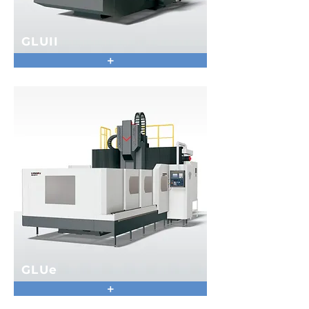
GLUII
+
GLUe
+